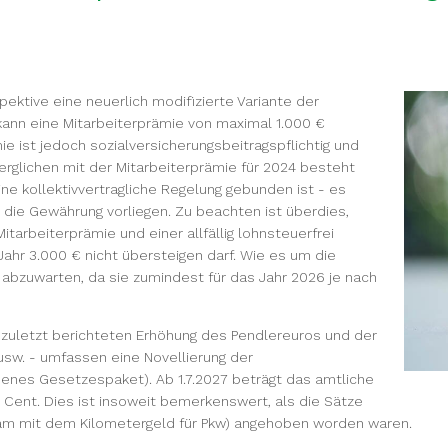
ktive eine neuerlich modifizierte Variante der
 kann eine Mitarbeiterprämie von maximal 1.000 €
e ist jedoch sozialversicherungsbeitragspflichtig und
erglichen mit der Mitarbeiterprämie für 2024 besteht
ine kollektivvertragliche Regelung gebunden ist - es
die Gewährung vorliegen. Zu beachten ist überdies,
arbeiterprämie und einer allfällig lohnsteuerfrei
ahr 3.000 € nicht übersteigen darf. Wie es um die
bt abzuwarten, da sie zumindest für das Jahr 2026 je nach
zuletzt berichteten Erhöhung des Pendlereuros und der
usw. - umfassen eine Novellierung der
senes Gesetzespaket). Ab 1.7.2027 beträgt das amtliche
 Cent. Dies ist insoweit bemerkenswert, als die Sätze
nsam mit dem Kilometergeld für Pkw) angehoben worden waren.