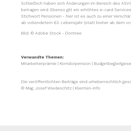
Schließlich haben sich Änderungen im Bereich des ASVG s
betragen wird. Ebenso gilt ein erhöhtes e-card Servic
Stichwort Pensionen - hier ist es auch zu einer Versch
ab vollendetem 63. Lebensjahr (statt bisher ab dem vo
Bild: © Adobe Stock - Dontree
Verwandte Themen:
Mitarbeiterprämie
|
Korridorpension
|
Budgetbegleitgese
Die veröffentlichten Beiträge sind urheberrechtlich ge
© Mag. Josef Wiedeschitz | Klienten-Info