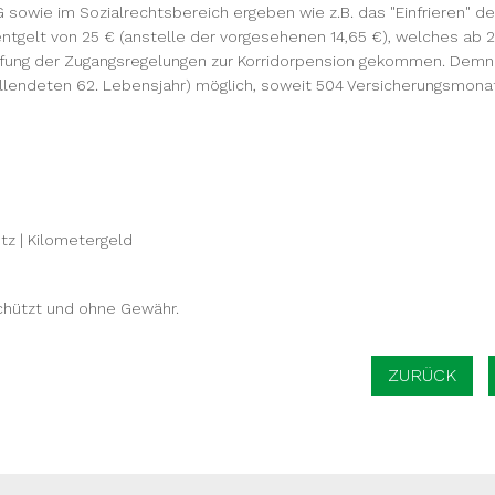
owie im Sozialrechtsbereich ergeben wie z.B. das "Einfrieren" der 
eentgelt von 25 € (anstelle der vorgesehenen 14,65 €), welches 
ärfung der Zugangsregelungen zur Korridorpension gekommen. Demnac
llendeten 62. Lebensjahr) möglich, soweit 504 Versicherungsmonate
tz
|
Kilometergeld
schützt und ohne Gewähr.
ZURÜCK