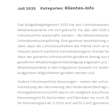
Klienten-Info
Kategorien:
Juli 2025
Das Budgetbegleitgesetz 2025 hat aus Lohnsteuerperspe
Mitarbeiterprämie mit sich gebracht. Für das Jahr 2025
lohnsteuerfrei ausbezahlt werden - die Mitarbeiterprämi
lohnnebenkostenpflichtig. Eine gewisse Vereinfachung v
darin, dass die Lohnsteuerfreiheit der Prämie nicht an e
müssen jedoch sachliche betriebsbezogene Gründe für 
dass der gesamte lohnsteuerfrei gewährte Betrag aus Mit
gewährten Mitarbeitergewinnbeteiligung insgesamt pro J
Mitarbeiterprämie in den Folgejahren bestellt ist, blei
budgetären Möglichkeiten gewährt werden soll.
Andere lohnsteuerliche Neuerungen - neben der schon 
Aussetzung der Valorisierung des Kinderabsetzbetrags 
Reisegebührenvorschrift (durch ein zeitgleich beschlos
Kilometergeld für Motorräder und Fahrräder nur noch 25
für Kilometergeld ab 1.1.2025 erst auf 50 Cent (gemei