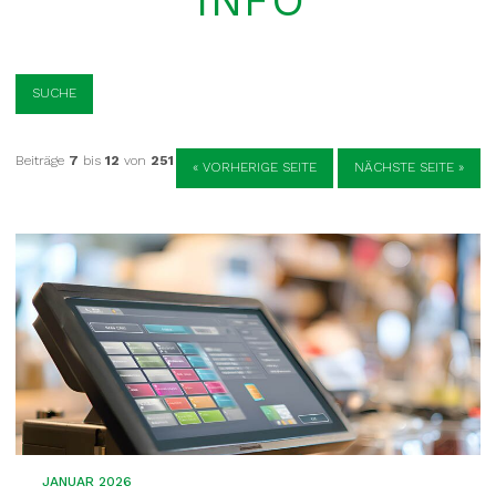
INFO
SUCHE
Beiträge
7
bis
12
von
251
« VORHERIGE SEITE
NÄCHSTE SEITE »
JANUAR 2026