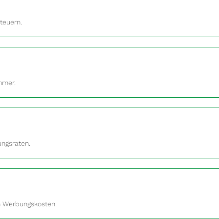
teuern.
mmer.
ungsraten.
en Werbungskosten.