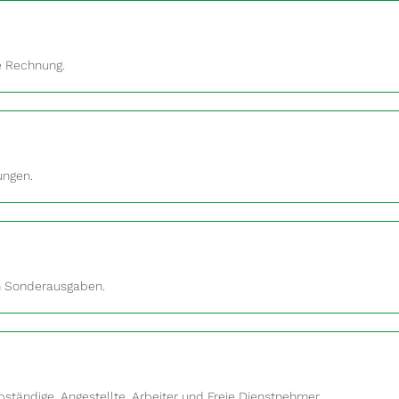
e Rechnung.
ungen.
en Sonderausgaben.
bständige, Angestellte, Arbeiter und Freie Dienstnehmer.