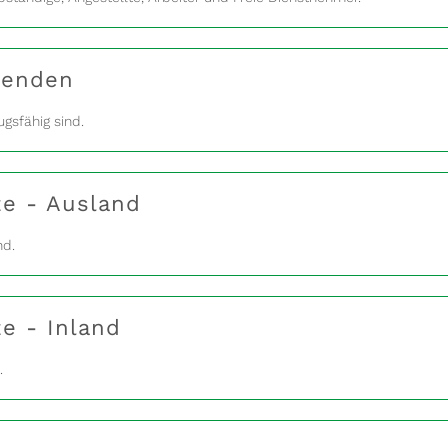
penden
gsfähig sind.
ze - Ausland
nd.
e - Inland
.