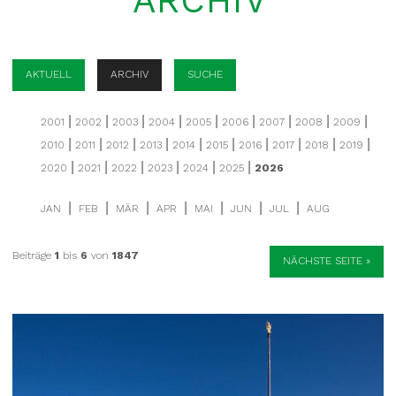
ARCHIV
AKTUELL
ARCHIV
SUCHE
|
|
|
|
|
|
|
|
|
2001
2002
2003
2004
2005
2006
2007
2008
2009
|
|
|
|
|
|
|
|
|
|
2010
2011
2012
2013
2014
2015
2016
2017
2018
2019
|
|
|
|
|
|
2020
2021
2022
2023
2024
2025
2026
|
|
|
|
|
|
|
JAN
FEB
MÄR
APR
MAI
JUN
JUL
AUG
Beiträge
1
bis
6
von
1847
NÄCHSTE SEITE »